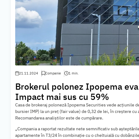
21.11.2024
Companie
1 min.
Brokerul polonez Ipopema eval
Impact mai sus cu 59%
Casa de brokeraj poloneză Ipopema Securities vede acţiunile d
bursier IMP) la un preţ (fair value) de 0,32 de lei, în creştere c
Recomandarea analiştilor este de cumpărare.
„Compania a raportat rezultate nete semnificativ sub aşteptările
apartamente în T3/24 în combinaţie cu o cheltuială cu dobânzi