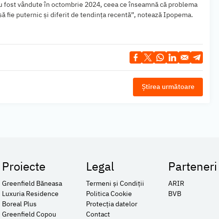
au fost vândute în octombrie 2024, ceea ce înseamnă că problema
să fie puternic şi diferit de tendinţa recentă”, notează Ipopema.
Știrea următoare
Proiecte
Legal
Parteneri
Greenfield Băneasa
Termeni și Condiții
ARIR
Luxuria Residence
Politica Cookie
BVB
Boreal Plus
Protecția datelor
Greenfield Copou
Contact