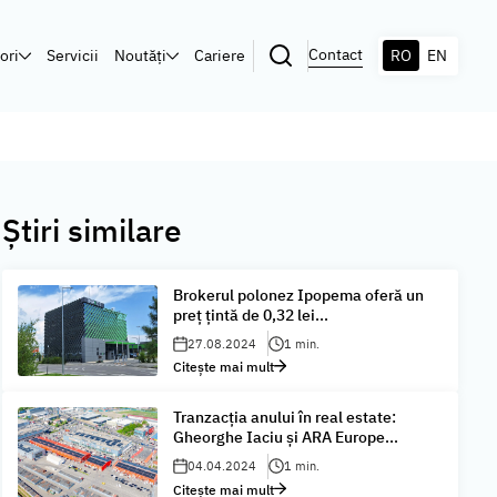
Contact
ori
Servicii
Noutăți
Cariere
RO
EN
Știri similare
Brokerul polonez Ipopema oferă un
preţ ţintă de 0,32 lei...
27.08.2024
1 min.
Citește mai mult
Tranzacția anului în real estate:
Gheorghe Iaciu și ARA Europe...
04.04.2024
1 min.
Citește mai mult