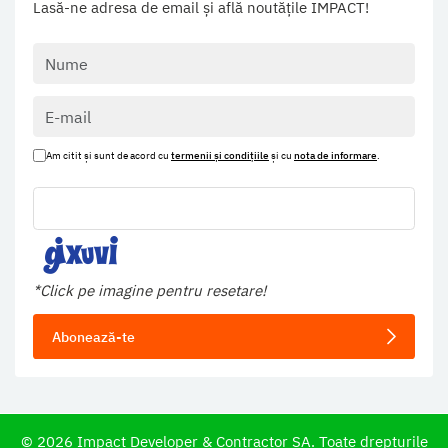
Lasă-ne adresa de email și află noutățile IMPACT!
Am citit și sunt de acord cu
termenii și condițiile
și cu
nota de informare
.
*Click pe imagine pentru resetare!
Abonează-te
©
2026
Impact Developer & Contractor SA. Toate drepturile