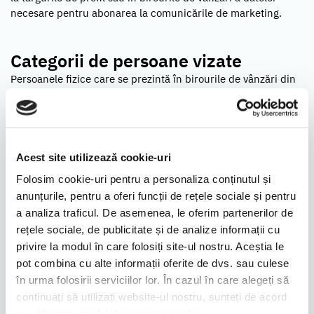
necesare pentru abonarea la comunicările de marketing.
Categorii de persoane vizate
Persoanele fizice care se prezintă în birourile de vânzări din
oricare dintre complexele rezidențiale, cele care se abonează
la aceste comunicări în contextul participării la târgurile
imobiliare la care operatorii sunt prezenți, sau cele care
bifează căsuța corespunzătoare abonării la comunicările
comerciale pe website-urile operate de către acești
Acest site utilizează cookie-uri
operatori.
Folosim cookie-uri pentru a personaliza conținutul și
anunțurile, pentru a oferi funcții de rețele sociale și pentru
a analiza traficul. De asemenea, le oferim partenerilor de
Destinatarii datelor
rețele sociale, de publicitate și de analize informații cu
Datele dumneavoastră nu fac obiectul transferului în afara
privire la modul în care folosiți site-ul nostru. Aceștia le
României.
pot combina cu alte informații oferite de dvs. sau culese
În situația în care decidem să folosim un împuternicit pentru
în urma folosirii serviciilor lor. În cazul în care alegeți să
prelucrarea datelor dumneavoastră în scopurile expuse mai
continuați să utilizați website-ul nostru, sunteți de acord
sus, vom face acest lucru doar cu încheierea prealabilă a
cu utilizarea modulelor noastre cookie.