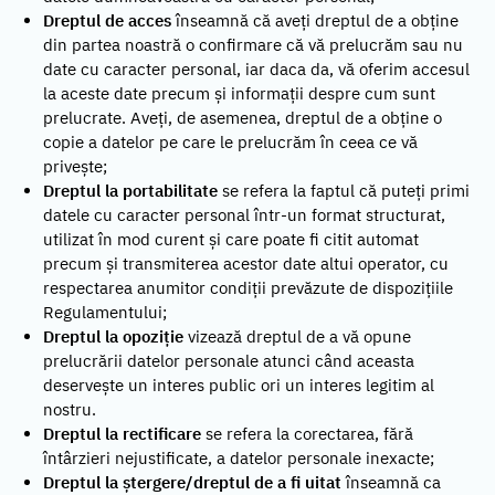
Dreptul de acces
înseamnă că aveți dreptul de a obține
din partea noastră o confirmare că vă prelucrăm sau nu
date cu caracter personal, iar daca da, vă oferim accesul
la aceste date precum și informații despre cum sunt
prelucrate. Aveți, de asemenea, dreptul de a obține o
copie a datelor pe care le prelucrăm în ceea ce vă
privește;
Dreptul la portabilitate
se refera la faptul că puteți primi
datele cu caracter personal într-un format structurat,
utilizat în mod curent și care poate fi citit automat
precum și transmiterea acestor date altui operator, cu
respectarea anumitor condiții prevăzute de dispozițiile
Regulamentului;
Dreptul la opoziție
vizează dreptul de a vă opune
prelucrării datelor personale atunci când aceasta
deservește un interes public ori un interes legitim al
nostru.
Dreptul la rectificare
se refera la corectarea, fără
întârzieri nejustificate, a datelor personale inexacte;
Dreptul la ștergere/dreptul de a fi uitat
înseamnă ca