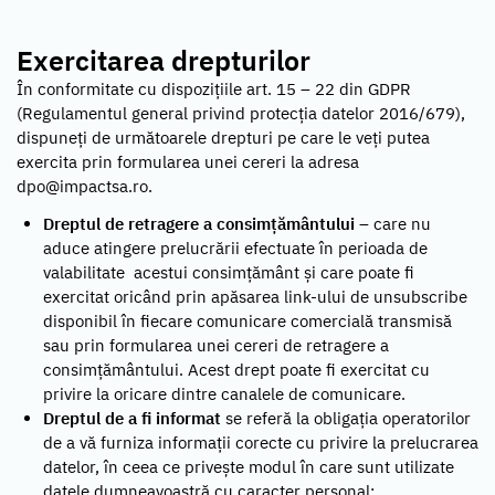
Exercitarea drepturilor
În conformitate cu dispozițiile art. 15 – 22 din GDPR
(Regulamentul general privind protecția datelor 2016/679),
dispuneți de următoarele drepturi pe care le veți putea
exercita prin formularea unei cereri la adresa
dpo@impactsa.ro.
Dreptul de retragere a consimțământului
– care nu
aduce atingere prelucrării efectuate în perioada de
valabilitate acestui consimțământ și care poate fi
exercitat oricând prin apăsarea link-ului de unsubscribe
disponibil în fiecare comunicare comercială transmisă
sau prin formularea unei cereri de retragere a
consimțământului. Acest drept poate fi exercitat cu
privire la oricare dintre canalele de comunicare.
Dreptul de a fi informat
se referă la obligația operatorilor
de a vă furniza informații corecte cu privire la prelucrarea
datelor, în ceea ce privește modul în care sunt utilizate
datele dumneavoastră cu caracter personal;