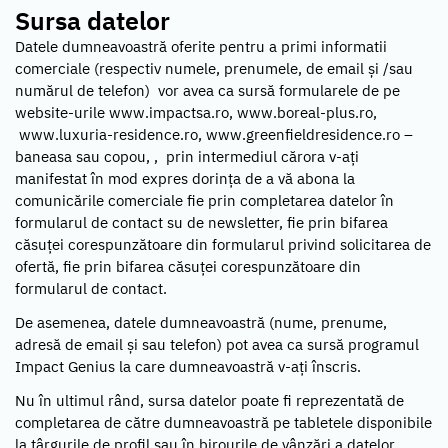
Sursa datelor
Datele dumneavoastră oferite pentru a primi informatii
comerciale (respectiv numele, prenumele, de email și /sau
numărul de telefon) vor avea ca sursă formularele de pe
website-urile www.impactsa.ro, www.boreal-plus.ro,
www.luxuria-residence.ro, www.greenfieldresidence.ro –
baneasa sau copou, , prin intermediul cărora v-ați
manifestat în mod expres dorința de a vă abona la
comunicările comerciale fie prin completarea datelor în
formularul de contact su de newsletter, fie prin bifarea
căsuței corespunzătoare din formularul privind solicitarea de
ofertă, fie prin bifarea căsuței corespunzătoare din
formularul de contact.
De asemenea, datele dumneavoastră (nume, prenume,
adresă de email și sau telefon) pot avea ca sursă programul
Impact Genius la care dumneavoastră v-ați înscris.
Nu în ultimul rând, sursa datelor poate fi reprezentată de
completarea de către dumneavoastră pe tabletele disponibile
la târgurile de profil sau în birourile de vânzări a datelor