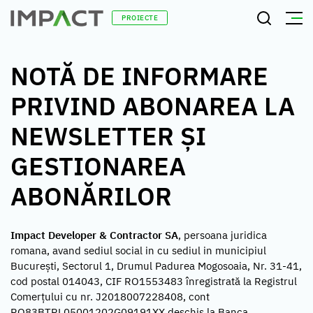
PROIECTE
NOTĂ DE INFORMARE
PRIVIND ABONAREA LA
NEWSLETTER ȘI
GESTIONAREA
ABONĂRILOR
Impact Developer & Contractor SA
, persoana juridica
romana, avand sediul social in cu sediul in municipiul
Bucureşti, Sectorul 1, Drumul Padurea Mogosoaia, Nr. 31-41,
cod postal 014043, CIF RO1553483 înregistrată la Registrul
Comerţului cu nr. J2018007228408, cont
RO83BTRL05001202G09191XX deschis la Banca