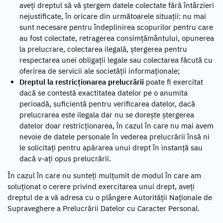
aveți dreptul să vă ștergem datele colectate fără întârzieri
nejustificate, în oricare din următoarele situații: nu mai
sunt necesare pentru îndeplinirea scopurilor pentru care
au fost colectate, retragerea consimțământului, opunerea
la prelucrare, colectarea ilegală, ștergerea pentru
respectarea unei obligații legale sau colectarea făcută cu
oferirea de servicii ale societății informaționale;
Dreptul la restricționarea prelucrării
poate fi exercitat
dacă se contestă exactitatea datelor pe o anumita
perioadă, suficientă pentru verificarea datelor, dacă
prelucrarea este ilegala dar nu se dorește ștergerea
datelor doar restricționarea, în cazul în care nu mai avem
nevoie de datele personale în vederea prelucrării însă ni
le solicitați pentru apărarea unui drept în instanță sau
dacă v-ați opus prelucrării.
În cazul în care nu sunteți mulțumit de modul în care am
soluționat o cerere privind exercitarea unui drept, aveți
dreptul de a vă adresa cu o plângere Autorității Naționale de
Supraveghere a Prelucrării Datelor cu Caracter Personal.