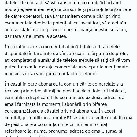
datelor de contact; să vă transmitem comunicări privind
noutățile, evenimentele/concursurile și promoțiile organizate
de către operatori, să vă transmitem comunicări privind
evenimentele dedicate potențialilor investitori, să efectuăm
analize statistice cu privire la performanța acestui serviciu,
dar fără a ne limita la acestea.
În cazul în care la momentul abonării folosind tabletele
disponibile în birourile de vânzare sau la târgurile de profil,
ați completat și numărul de telefon trebuie să știți că vă vom
putea transmite mesaje comerciale în scopurile menționate
mai sus sau vă vom putea contacta telefonic.
În cazul în care abonarea la comunicările comerciale s-a
realizat prin orice alt mijloc decât acela al folosirii tabletei,
vom utiliza drept canal de comunicare exclusiv adresa de
email furnizată la momentul abonării prin bifarea
corespunzătoare a căsuței privind abonarea. În acest
condiții, prin utilizarea unui API se vor transmite în platforma
de gestionare a consimțămintelor numai informații
referitoare la: nume, prenume, adresa de email, sursa și