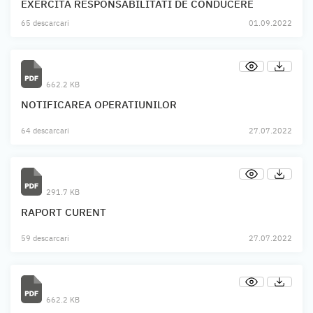
EXERCITA RESPONSABILITATI DE CONDUCERE
65 descarcari
01.09.2022
662.2 KB
NOTIFICAREA OPERATIUNILOR
64 descarcari
27.07.2022
291.7 KB
RAPORT CURENT
59 descarcari
27.07.2022
662.2 KB