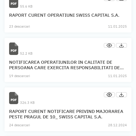
55.6 KB
RAPORT CURENT OPERATIUNI SWISS CAPITAL S.A.
23 descarcari
11.01.2025
52.2 KB
NOTIFICAREA OPERATIUNILOR IN CALITATE DE
PERSOANA CARE EXERCITA RESPONSABILITATI DE
CONDUCERE SWISS CAPITAL S.A.
19 descarcari
11.01.2025
326.3 KB
RAPORT CURENT NOTIFICARE PRIVIND MAJORAREA
PESTE PRAGUL DE 10_ SWISS CAPITAL S.A.
24 descarcari
28.12.2024