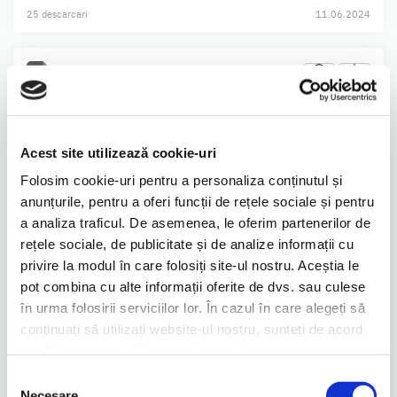
25 descarcari
11.06.2024
114.9 KB
NOTIFICARE OPERATIUNI GHEORGHE IACIU
33 descarcari
11.06.2024
Acest site utilizează cookie-uri
Folosim cookie-uri pentru a personaliza conținutul și
anunțurile, pentru a oferi funcții de rețele sociale și pentru
a analiza traficul. De asemenea, le oferim partenerilor de
54.7 KB
rețele sociale, de publicitate și de analize informații cu
RAPORT CURENT OPERATIUNI GHEORGHE IACIU
privire la modul în care folosiți site-ul nostru. Aceștia le
pot combina cu alte informații oferite de dvs. sau culese
30 descarcari
10.06.2024
în urma folosirii serviciilor lor. În cazul în care alegeți să
continuați să utilizați website-ul nostru, sunteți de acord
cu utilizarea modulelor noastre cookie.
110.0 KB
Selecția
NOTIFICARE OPERATIUNI GHEORGHE IACIU
Necesare