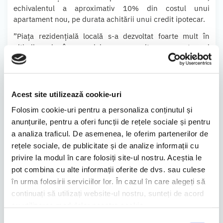
echivalentul a aproximativ 10% din costul unui
apartament nou, pe durata achitării unui credit ipotecar.
”Piața rezidențială locală s-a dezvoltat foarte mult în
ultimii ani, în special pe anumite segmente, și
cumpărătorii au devenit mult mai educați. Sperăm că în
următoarea perioadă și în următorii ani să avem tot mai
mult mulți cumpărători care să ceară informații despre
performanța energetică a clădirilor și despre existența
Acest site utilizează cookie-uri
unei ‚certificări verzi’ a proiectului”, adaugă Răzvan Nica.
Folosim cookie-uri pentru a personaliza conținutul și
Printre proiectele certificate BREEAM se numără Luxuria
anunțurile, pentru a oferi funcții de rețele sociale și pentru
Domenii Residence din București.
a analiza traficul. De asemenea, le oferim partenerilor de
rețele sociale, de publicitate și de analize informații cu
Cele mai multe proiecte rezidențiale certificate ‚verde’
sunt de altfel în București, urmate de cele din Cluj –
privire la modul în care folosiți site-ul nostru. Aceștia le
Napoca, Timișoara, Brașov și Iași.
pot combina cu alte informații oferite de dvs. sau culese
în urma folosirii serviciilor lor. În cazul în care alegeți să
BuildGreen a fost implicată până în prezent în
continuați să utilizați website-ul nostru, sunteți de acord
certificarea sustenabilă a peste 200 de clădiri și proiecte
cu utilizarea modulelor noastre cookie.
imobiliare, cu o suprafață totală de peste cinci milioane
de metri pătrați și o valoare investițională de peste 8
Selecția