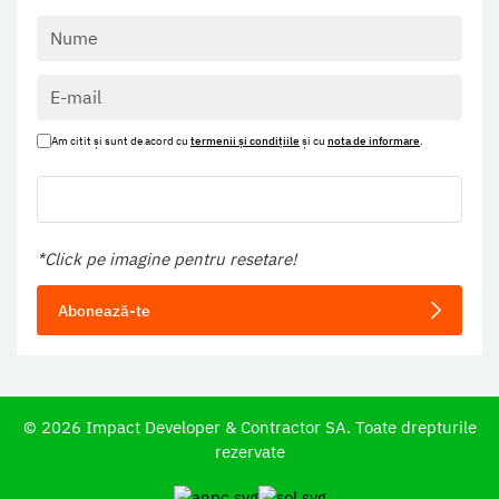
Am citit și sunt de acord cu
termenii și condițiile
și cu
nota de informare
.
*Click pe imagine pentru resetare!
Abonează-te
©
2026
Impact Developer & Contractor SA. Toate drepturile
rezervate