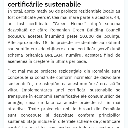
certificările sustenabile
În total, aproximativ 60 de proiecte rezidențiale locale au
fost certificate ‚verde’. Cea mai mare parte a acestora, 44,
au fost certificate ”Green Homes” după schema
dezvoltată de către Romanian Green Building Council
(RoGBC), acestea însumând peste 10.000 de locuințe.
Alte aproximativ 15 de proiecte rezidențiale au obținut
sau sunt în curs de obținere a unei certificări ‚verzi’ după
schema britanică BREEAM, numărul acestora fiind de
asemenea în creștere în ultima perioadă.
”Tot mai multe proiecte rezidențiale din România sunt
concepute și construite conform normelor de dezvoltare
sustenabilă și ne așteptăm ca acest număr să crească în
viitor. Implementarea unei certificări sustenabile se
transpune în economii semnificative ale consumurilor de
energie, ceea ce face ca aceste proiecte să fie mai
atractive. Toate proiectele noi de birouri din România
sunt concepute și dezvoltate conform principiilor
sustenabilității incluse în diferitele scheme de ‚certificare
verde’ iar în viitor vom vedea extinderea acestora pe