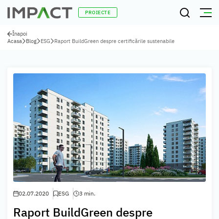
PROIECTE
Înapoi
Acasa
Blog
ESG
Raport BuildGreen despre certificările sustenabile
02.07.2020
ESG
3 min.
Raport BuildGreen despre