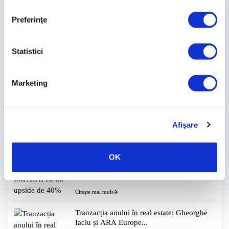
Preferinţe
Brokerul polonez Ipopema evaluează
dezvoltatorul imobiliar...
21.11.2024
2 min.
Statistici
Marketing
Citește mai mult
Brokerul polonez Ipopema oferă un preţ
ţintă de 0,32 lei...
Afişare
27.08.2024
2 min.
OK
Citește mai mult
Tranzacția anului în real estate: Gheorghe
Iaciu și ARA Europe...