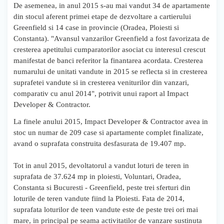
De asemenea, in anul 2015 s-au mai vandut 34 de apartamente
din stocul aferent primei etape de dezvoltare a cartierului
Greenfield si 14 case in provincie (Oradea, Ploiesti si
Constanta). "Avansul vanzarilor Greenfield a fost favorizata de
cresterea apetitului cumparatorilor asociat cu interesul crescut
manifestat de banci referitor la finantarea acordata. Cresterea
numarului de unitati vandute in 2015 se reflecta si in cresterea
suprafetei vandute si in cresterea veniturilor din vanzari,
comparativ cu anul 2014", potrivit unui raport al Impact
Developer & Contractor.
La finele anului 2015, Impact Developer & Contractor avea in
stoc un numar de 209 case si apartamente complet finalizate,
avand o suprafata construita desfasurata de 19.407 mp.
Tot in anul 2015, devoltatorul a vandut loturi de teren in
suprafata de 37.624 mp in ploiesti, Voluntari, Oradea,
Constanta si Bucuresti - Greenfield, peste trei sferturi din
loturile de teren vandute fiind la Ploiesti. Fata de 2014,
suprafata loturilor de teen vandute este de peste trei ori mai
mare, in principal pe seama activitatilor de vanzare sustinuta