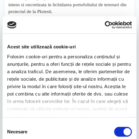
intens si oncretizata in lichidarea portofoliului de terenuri din
proiectul de la Ploiesti.
Veniturile Impact Developer & Contractor din vanzarea de
stocuri de proprietati rezidentiale in 2015 au insumat 106,4
milioane de lei, valoare de peste cinci ori mai mare decat in
2014. Dezvoltatorul imobiliar a raportat insa pentru anul trecut
Acest site utilizează cookie-uri
o pierdere totala de peste 4,4 milioane de lei, desi a avut un
castig de pana la 25 milioane de lei din vanzarea de locuinte,
Folosim cookie-uri pentru a personaliza conținutul și
fata de valoarea contabila a stocurilor de proprietati
anunțurile, pentru a oferi funcții de rețele sociale și pentru
rezidentiale.
a analiza traficul. De asemenea, le oferim partenerilor de
rețele sociale, de publicitate și de analize informații cu
Sursa:
wall-street.ro
privire la modul în care folosiți site-ul nostru. Aceștia le
pot combina cu alte informații oferite de dvs. sau culese
Distribuie
în urma folosirii serviciilor lor. În cazul în care alegeți să
continuați să utilizați website-ul nostru, sunteți de acord
Știrea precedentă
Știrea următoare
cu utilizarea modulelor noastre cookie.
Selecția
Necesare
consimțământului
Știri similare