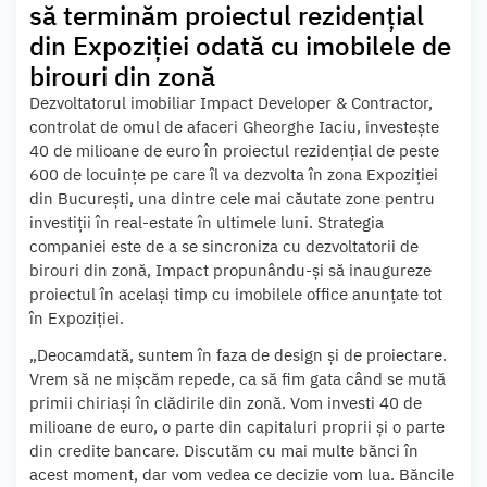
să terminăm proiectul rezidenţial
din Expoziţiei odată cu imobilele de
birouri din zonă
Dezvoltatorul imobiliar Impact Developer & Contractor,
controlat de omul de afaceri Gheorghe Iaciu, investeşte
40 de milioane de euro în proiectul rezidenţial de peste
600 de locuinţe pe care îl va dezvolta în zona Expoziţiei
din Bucureşti, una dintre cele mai căutate zone pentru
investiţii în real-estate în ultimele luni. Strategia
companiei este de a se sincroniza cu dezvoltatorii de
birouri din zonă, Impact propunându-şi să inaugureze
proiectul în acelaşi timp cu imobilele office anunţate tot
în Expoziţiei.
„Deocamdată, suntem în faza de design şi de proiectare.
Vrem să ne mişcăm repede, ca să fim gata când se mută
primii chiriaşi în clădirile din zonă. Vom investi 40 de
milioane de euro, o parte din capitaluri proprii şi o parte
din credite bancare. Discutăm cu mai multe bănci în
acest moment, dar vom vedea ce decizie vom lua. Băncile